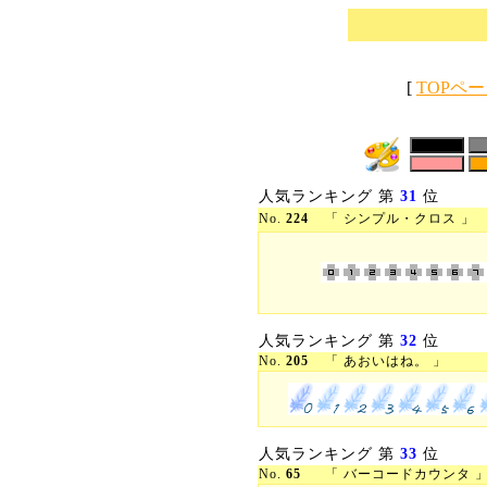
[
TOPペ
人気ランキング 第
31
位
No.
224
「 シンプル・クロス 」
人気ランキング 第
32
位
No.
205
「 あおいはね。 」
人気ランキング 第
33
位
No.
65
「 バーコードカウンタ 