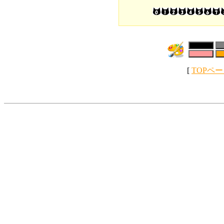
[
TOPペ