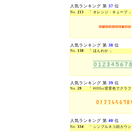
人気ランキング 第
37
位
No.
215
「 オレンジ・キューブ 
人気ランキング 第
38
位
No.
138
「 ほんわか 」
人気ランキング 第
39
位
No.
29
「 #ffffcc背景色でクラ
人気ランキング 第
40
位
No.
334
「 シンプルネコ顔カウン